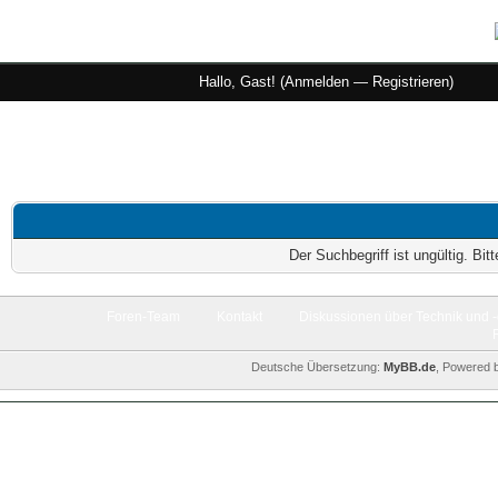
Hallo, Gast! (
Anmelden
—
Registrieren
)
Der Suchbegriff ist ungültig. Bi
Foren-Team
Kontakt
Diskussionen über Technik und 
Deutsche Übersetzung:
MyBB.de
, Powered 