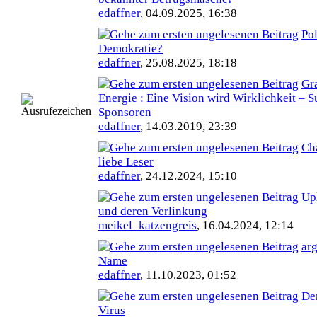
edaffner
,
04.09.2025, 16:38
Pol
Demokratie?
edaffner
,
25.08.2025, 18:18
Gr
Energie : Eine Vision wird Wirklichkeit – 
Sponsoren
edaffner
,
14.03.2019, 23:39
Ch
liebe Leser
edaffner
,
24.12.2024, 15:10
Up
und deren Verlinkung
meikel_katzengreis
,
16.04.2024, 12:14
arg
Name
edaffner
,
11.10.2023, 01:52
De
Virus