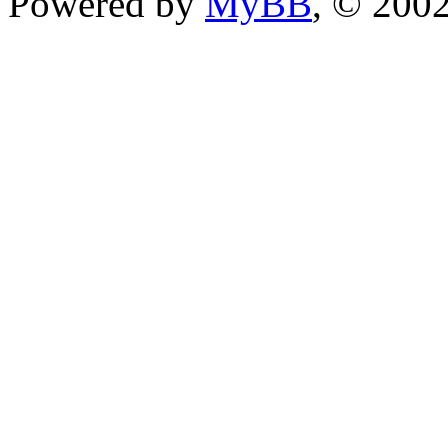
Powered by
MyBB
, © 200