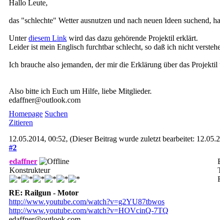
Hallo Leute,
das "schlechte" Wetter ausnutzen und nach neuen Ideen suchend, hab
Unter
diesem Link
wird das dazu gehörende Projektil erklärt.
Leider ist mein Englisch furchtbar schlecht, so daß ich nicht verste
Ich brauche also jemanden, der mir die Erklärung über das Projektil ü
Also bitte ich Euch um Hilfe, liebe Mitglieder.
edaffner@outlook.com
Homepage
Suchen
Zitieren
12.05.2014, 00:52,
(Dieser Beitrag wurde zuletzt bearbeitet: 12.05
#2
edaffner
Konstrukteur
RE: Railgun - Motor
http://www.youtube.com/watch?v=g2YU87tbwos
http://www.youtube.com/watch?v=HOVcinQ-7TQ
edaffner@outlook.com