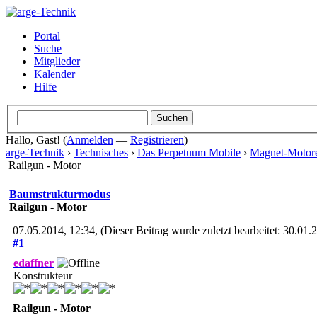
Portal
Suche
Mitglieder
Kalender
Hilfe
Hallo, Gast! (
Anmelden
—
Registrieren
)
arge-Technik
›
Technisches
›
Das Perpetuum Mobile
›
Magnet-Motor
Railgun - Motor
Baumstrukturmodus
Railgun - Motor
07.05.2014, 12:34,
(Dieser Beitrag wurde zuletzt bearbeitet: 30.01
#1
edaffner
Konstrukteur
Railgun - Motor