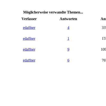
Möglicherweise verwandte Themen...
Verfasser
Antworten
Ans
edaffner
4
33
edaffner
1
15
edaffner
9
109
edaffner
6
76