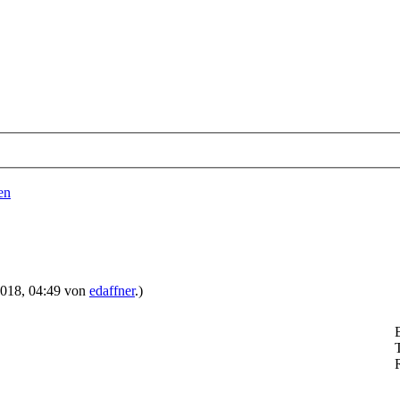
en
.2018, 04:49 von
edaffner
.)