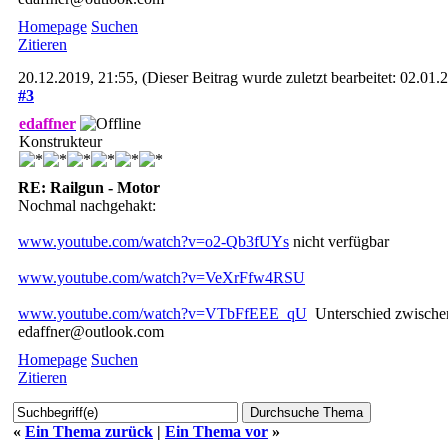
Homepage
Suchen
Zitieren
20.12.2019, 21:55,
(Dieser Beitrag wurde zuletzt bearbeitet: 02.01
#3
edaffner
Konstrukteur
RE: Railgun - Motor
Nochmal nachgehakt:
www.youtube.com/watch?v=o2-Qb3fUYs
nicht verfügbar
www.youtube.com/watch?v=VeXrFfw4RSU
www.youtube.com/watch?v=VTbFfEEE_qU
Unterschied zwisch
edaffner@outlook.com
Homepage
Suchen
Zitieren
«
Ein Thema zurück
|
Ein Thema vor
»