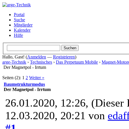
Portal
Suche
Mitglieder
Kalender
Hilfe
Hallo, Gast! (
Anmelden
—
Registrieren
)
arge-Technik
›
Technisches
›
Das Perpetuum Mobile
›
Magnet-Motor
Der Magnetpol - Irrtum
Seiten (2):
1
2
Weiter »
Baumstrukturmodus
Der Magnetpol - Irrtum
26.01.2020, 12:26,
(Dieser 
12.03.2020, 20:21 von
edaf
#1